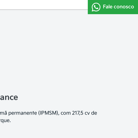
Fale conosco
mance
 imã permanente (IPMSM), com 217,5 cv de
rque.