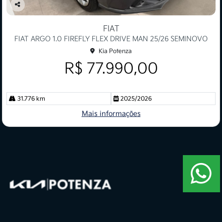
Co
mp
FIAT
arti
FIAT ARGO 1.0 FIREFLY FLEX DRIVE MAN 25/26 SEMINOVO
lhe
Kia Potenza
R$ 77.990,00
31.776 km
2025/2026
Mais informações