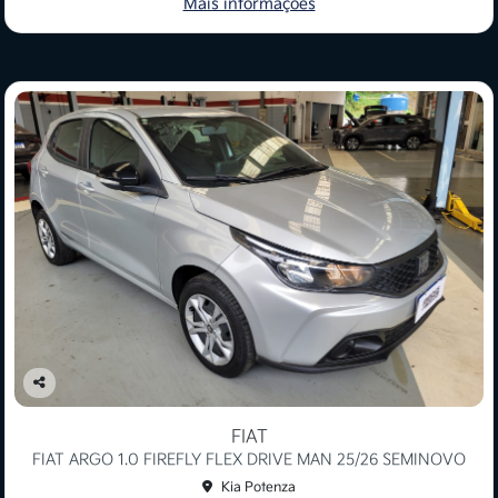
Mais informações
Co
mp
FIAT
arti
FIAT ARGO 1.0 FIREFLY FLEX DRIVE MAN 25/26 SEMINOVO
lhe
Kia Potenza