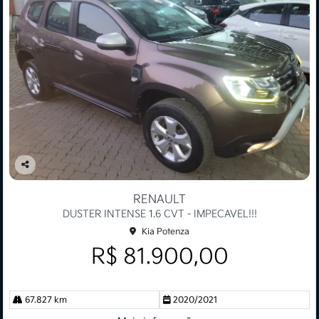
Co
mp
RENAULT
arti
DUSTER INTENSE 1.6 CVT - IMPECAVEL!!!
lhe
Kia Potenza
R$ 81.900,00
67.827 km
2020/2021