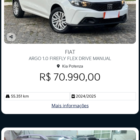
Co
mp
FIAT
arti
ARGO 1.0 FIREFLY FLEX DRIVE MANUAL
lhe
Kia Potenza
R$ 70.990,00
55.351 km
2024/2025
Mais informações