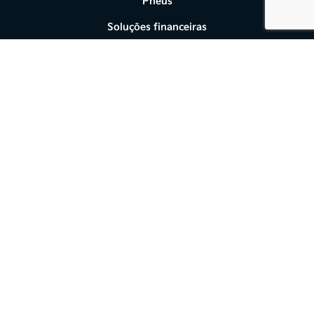
Pneus
Soluções financeiras
Financiamento
Seguros
Fale conosco
Sobre nós
Contato
Test Drive
Trabalhe conosco
Política de privacidade
Resolução 5037
Desacelere. Seu bem maior é a vida.