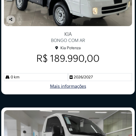
Co
mp
KIA
arti
BONGO COM AR
lhe
Kia Potenza
R$ 189.990,00
0 km
2026/2027
Mais informações