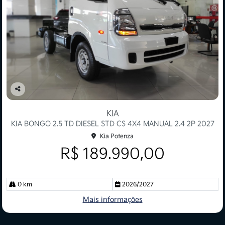
Co
mp
KIA
arti
KIA BONGO 2.5 TD DIESEL STD CS 4X4 MANUAL 2.4 2P 2027
lhe
Kia Potenza
R$ 189.990,00
0 km
2026/2027
Mais informações