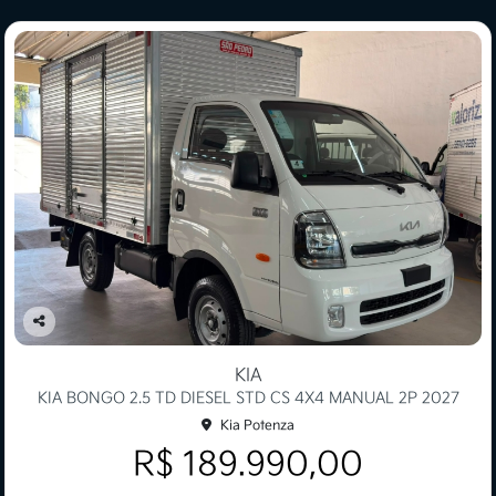
Co
mp
KIA
arti
KIA BONGO 2.5 TD DIESEL STD CS 4X4 MANUAL 2P 2027
lhe
Kia Potenza
R$ 189.990,00