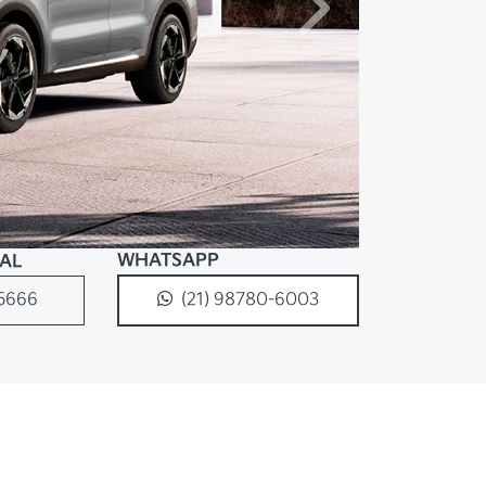
Próximo
WHATSAPP
RAL
-5666
(21) 98780-6003