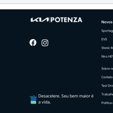
Novos
Sporta
EV5
Stonic 
Niro HE
Sobre n
Contato
Test Dri
Trabalh
Desacelere. Seu bem maior é
a vida.
Política