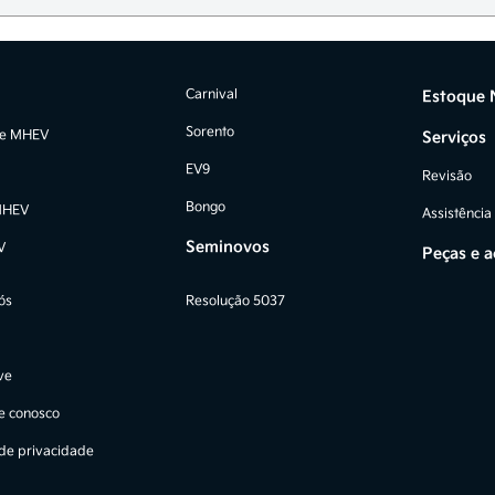
Carnival
Estoque 
Sorento
ge MHEV
Serviços
EV9
Revisão
Bongo
MHEV
Assistência
Seminovos
V
Peças e a
ós
Resolução 5037
ve
e conosco
 de privacidade