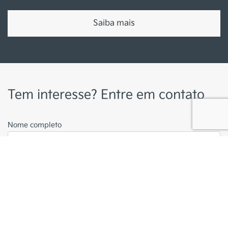
Trabalhe conosco
Política de privacidade
Resolução 5037
Desacelere. Seu bem maior é a vida.
Desenvolvido pela DEALERSPACE ® Direitos Reservados.