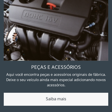
Novos
Sportage MHEV
EV5
Stonic MHEV
Niro HEV
Carnival
Sorento
EV9
Bongo
Seminovos
Estoque Novos