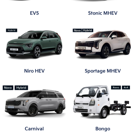
E-mail
Alguma dúvida ou observação? Escreva aqui.
Prefiro que entre em contato por:
Whatsapp
Telefone
Email
Li e aceito a
Política de Privacidade
e concordo em
receber comunicações da concessionária.
Enviar mensagem