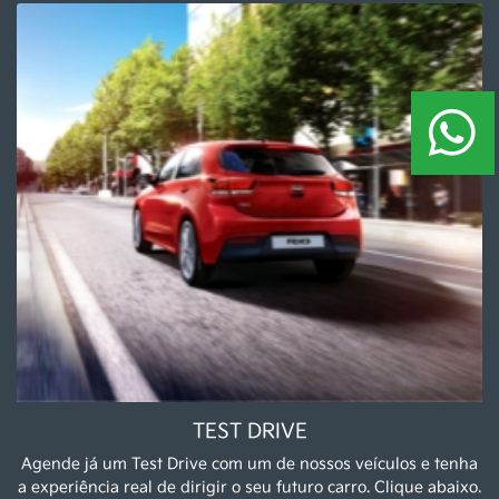
Serviços
Revisão
Assistência Técnica
Peças e acessórios
Pneus
Soluções financeiras
Financiamento
Seguros
Fale conosco
Sobre nós
Contato
Test Drive