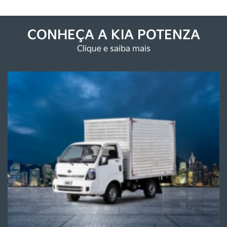
Kia Potenza
Rodovia Presidente Dutra, 15450 - Jardim Tropical
Nova Iguaçu - Rio de Janeiro
Como chegar
TELEFONE LOJA
(21) 2667-5666
TELEFONE CENTRAL
(21) 2667-5666
WHATSAPP
(21) 98780-6003
HORÁRIOS DE FUNCIONAMENTO