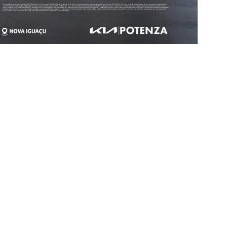
Kia Potenza
Clique e saiba mais sobre os modelos.
Sorento
EV9