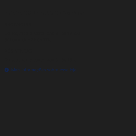
HORÁRIOS DE FUNCIONAMENTO
SHOWROOM
De segunda a sexta, das 8h às 18h30.
Sábado, das 9h às 17h.
PÓS-VENDAS
De segunda a sexta, das 8h às 18h.
Mais informações sobre essa loja