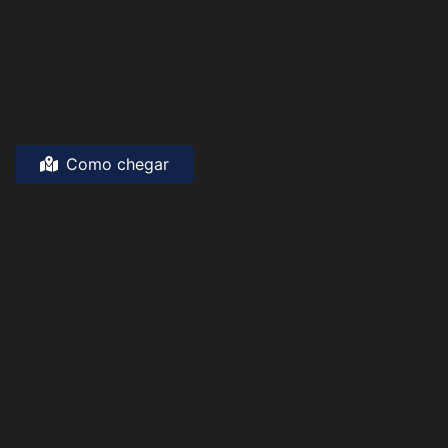
Kia Potenza
Rodovia Presidente Dutra, 15450 - Jardim Tropical
Nova Iguaçu - Rio de Janeiro
Como chegar
TELEFONE LOJA
(21) 2667-5666
TELEFONE CENTRAL
(21) 2667-5666
WHATSAPP
(21) 98780-6003