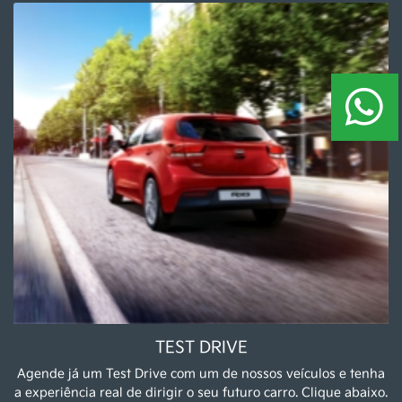
Serviços
Revisão
Assistência Técnica
Peças e acessórios
Pneus
Soluções financeiras
Financiamento
Seguros
Fale conosco
Sobre nós
Contato
Test Drive