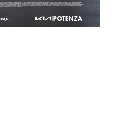
Kia Potenza
Clique e saiba mais sobre os modelos.
Sorento
EV9