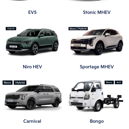
E-mail
Alguma dúvida ou observação? Escreva aqui.
Prefiro que entre em contato por:
Whatsapp
Telefone
Email
Li e aceito a
Política de Privacidade
e concordo em
receber comunicações da concessionária.
Enviar mensagem