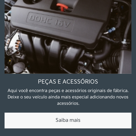
Novos
Sportage MHEV
EV5
Stonic MHEV
Niro HEV
Carnival
Sorento
EV9
Bongo
Seminovos
Estoque Novos