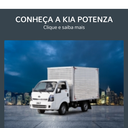
Kia Potenza
Rodovia Presidente Dutra, 15450 - Jardim Tropical
Nova Iguaçu - Rio de Janeiro
Como chegar
TELEFONE LOJA
(21) 2667-5666
TELEFONE CENTRAL
(21) 2667-5666
WHATSAPP
(21) 98780-6003
HORÁRIOS DE FUNCIONAMENTO