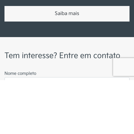
Trabalhe conosco
Política de privacidade
Resolução 5037
Desacelere. Seu bem maior é a vida.
Desenvolvido pela DEALERSPACE ® Direitos Reservados.