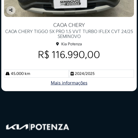
Co
mp
CAOA CHERY
arti
CAOA CHERY TIGGO 5X PRO 1.5 VVT TURBO IFLEX CVT 24/25
lhe
SEMINOVO
Kia Potenza
R$ 116.990,00
45.000 km
2024/2025
Mais informações