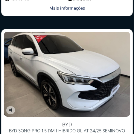
Mais informações
Co
mp
BYD
arti
BYD SONG PRO 1.5 DM-I HIBRIDO GL AT 24/25 SEMINOVO
lhe