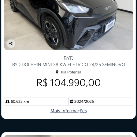
Co
mp
BYD
arti
BYD DOLPHIN MINI 38 KW ELETRICO 24/25 SEMINOVO
lhe
Kia Potenza
R$ 104.990,00
60.622 km
2024/2025
Mais informações