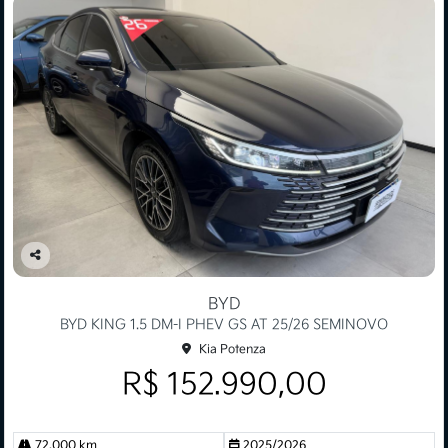
Co
mp
BYD
arti
BYD KING 1.5 DM-I PHEV GS AT 25/26 SEMINOVO
lhe
Kia Potenza
R$ 152.990,00
72.000 km
2025/2026