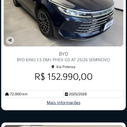
Co
mp
BYD
arti
BYD KING 1.5 DM-I PHEV GS AT 25/26 SEMINOVO
lhe
Kia Potenza
R$ 152.990,00
72.000 km
2025/2026
Mais informações