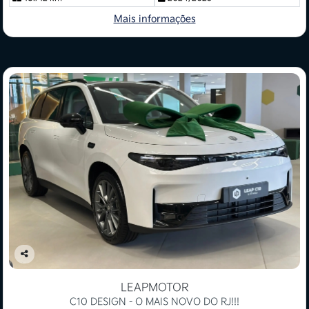
Mais informações
Co
mp
LEAPMOTOR
arti
C10 DESIGN - O MAIS NOVO DO RJ!!!
lhe