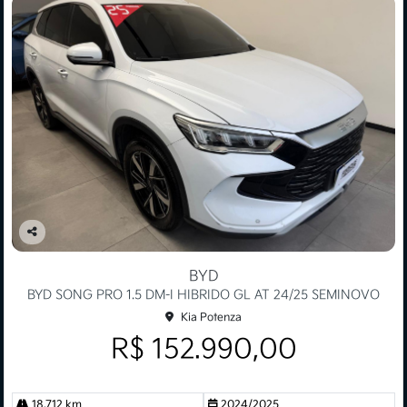
Co
mp
BYD
arti
BYD SONG PRO 1.5 DM-I HIBRIDO GL AT 24/25 SEMINOVO
lhe
Kia Potenza
R$ 152.990,00
18.712 km
2024/2025