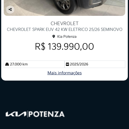
Co
mp
CHEVROLET
arti
CHEVROLET SPARK EUV 42 KW ELETRICO 25/26 SEMINOVO
lhe
Kia Potenza
R$ 139.990,00
27.000 km
2025/2026
Mais informações