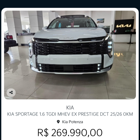
Co
mp
KIA
arti
KIA SPORTAGE 1.6 TGDI MHEV EX PRESTIGE DCT 25/26 0KM
lhe
Kia Potenza
R$ 269.990,00